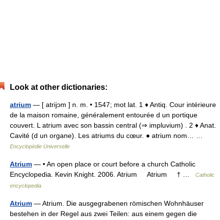
Look at other dictionaries:
atrium
— [ atrijɔm ] n. m. • 1547; mot lat. 1 ♦ Antiq. Cour intérieure
de la maison romaine, généralement entourée d un portique
couvert. L atrium avec son bassin central (⇒ impluvium) . 2 ♦ Anat.
Cavité (d un organe). Les atriums du cœur. ● atrium nom… …
Encyclopédie Universelle
Atrium
— • An open place or court before a church Catholic
Encyclopedia. Kevin Knight. 2006. Atrium Atrium † …
Catholic
encyclopedia
Atrium
— Atrium. Die ausgegrabenen römischen Wohnhäuser
bestehen in der Regel aus zwei Teilen: aus einem gegen die