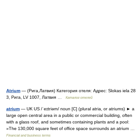
Atrium
— (Рига,Латвия) Категория отеля: Адрес: Slokas iela 28
3, Рига, LV 1007, Латвия …
Каталог отелей
atrium
— UK US /ˈeɪtriəm/ noun [C] (plural atria, or atriums) ► a
large open central area in a public or commercial building, often
with a glass roof, and sometimes containing plants and a pool:
»The 130,000 square feet of office space surrounds an atrium …
Financial and business terms