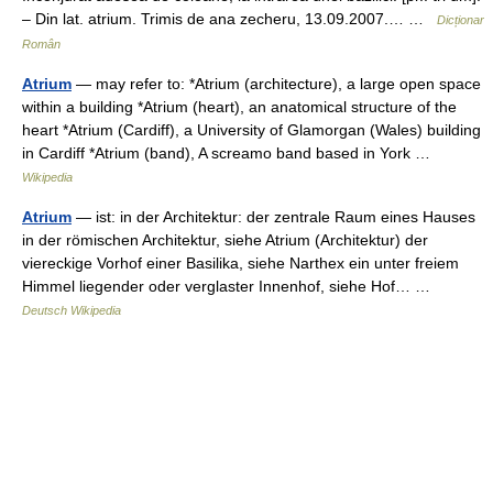
– Din lat. atrium. Trimis de ana zecheru, 13.09.2007.… …
Dicționar
Român
Atrium
— may refer to: *Atrium (architecture), a large open space
within a building *Atrium (heart), an anatomical structure of the
heart *Atrium (Cardiff), a University of Glamorgan (Wales) building
in Cardiff *Atrium (band), A screamo band based in York …
Wikipedia
Atrium
— ist: in der Architektur: der zentrale Raum eines Hauses
in der römischen Architektur, siehe Atrium (Architektur) der
viereckige Vorhof einer Basilika, siehe Narthex ein unter freiem
Himmel liegender oder verglaster Innenhof, siehe Hof… …
Deutsch Wikipedia