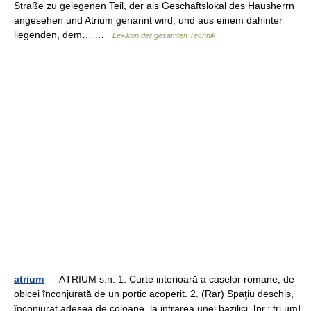
Straße zu gelegenen Teil, der als Geschäftslokal des Hausherrn
angesehen und Atrium genannt wird, und aus einem dahinter
liegenden, dem… …
Lexikon der gesamten Technik
atrium
— ÁTRIUM s.n. 1. Curte interioară a caselor romane, de
obicei înconjurată de un portic acoperit. 2. (Rar) Spaţiu deschis,
înconjurat adesea de coloane, la intrarea unei bazilici. [pr.: tri um].