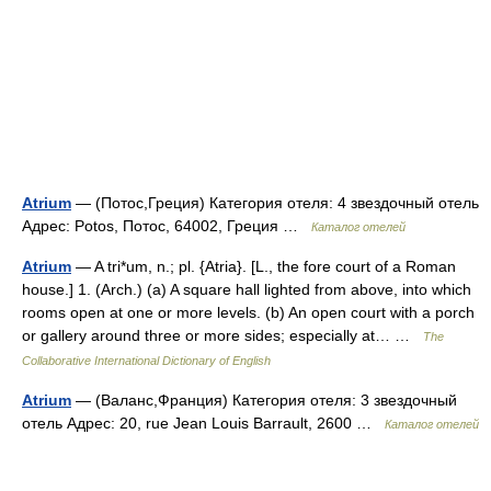
Atrium
— (Потос,Греция) Категория отеля: 4 звездочный отель
Адрес: Potos, Потос, 64002, Греция …
Каталог отелей
Atrium
— A tri*um, n.; pl. {Atria}. [L., the fore court of a Roman
house.] 1. (Arch.) (a) A square hall lighted from above, into which
rooms open at one or more levels. (b) An open court with a porch
or gallery around three or more sides; especially at… …
The
Collaborative International Dictionary of English
Atrium
— (Валанс,Франция) Категория отеля: 3 звездочный
отель Адрес: 20, rue Jean Louis Barrault, 2600 …
Каталог отелей