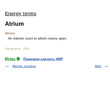
Energy terms
Atrium
Atrium
An interior court to which rooms open.
Energy terms
.
2014
.
Игры ⚽
Поможем сделать НИР
Atomic nucleus
Attic